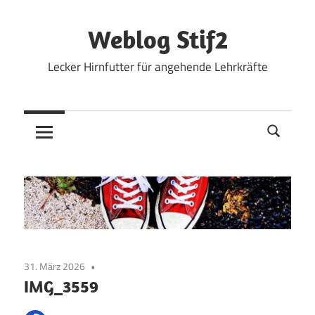
Zum
Inhalt
Weblog Stif2
springen
Lecker Hirnfutter für angehende Lehrkräfte
31. März 2026
IMG_3559