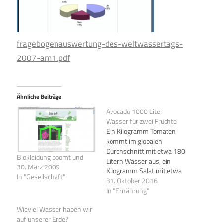
fragebogenauswertung-des-weltwassertags-
2007-am1.pdf
Ähnliche Beiträge
Avocado 1000 Liter
Wasser für zwei Früchte
Ein Kilogramm Tomaten
kommt im globalen
Durchschnitt mit etwa 180
Biokleidung boomt und
Litern Wasser aus, ein
30. März 2009
Kilogramm Salat mit etwa
In "Gesellschaft"
130 Litern. Ein Kilogramm
31. Oktober 2016
Avocados verbraucht
In "Ernährung"
1.000 Liter. Das heißt:
Wieviel Wasser haben wir
1.000 Liter Wasser für
auf unserer Erde?
zweieinhalb Avocados. Und