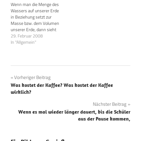
Wenn man die Menge des
es gibt wenig Wasser in
Wassers auf unserer Erde
Limpopo. Seit vier Jahren
in Beziehung setzt zur
gibt es sogar noch weniger
Masse bzw. dem Volumen
als…
unserer Erde, dann sieht
das ungefähr so aus>>
29. Februar 2008
In "Allgemein"
Beitragsnavigation
Vorheriger Beitrag
Was kostet der Kaffee? Was kostet der Kaffee
wirklich?
Nächster Beitrag
Wenn es mal wieder länger dauert, bis die Schüler
aus der Pause kommen,