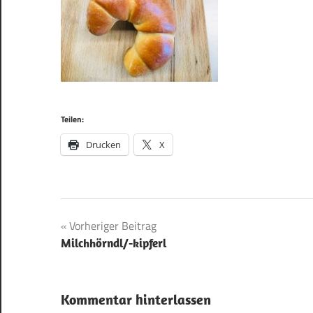
Teilen:
Drucken
X
Beitragsnavigation
Vorheriger Beitrag
Milchhörndl/-kipferl
Kommentar hinterlassen