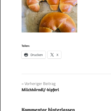
Teilen:
Drucken
X
Beitragsnavigation
Vorheriger Beitrag
Milchhörndl/-kipferl
Kommentar hinterlassen