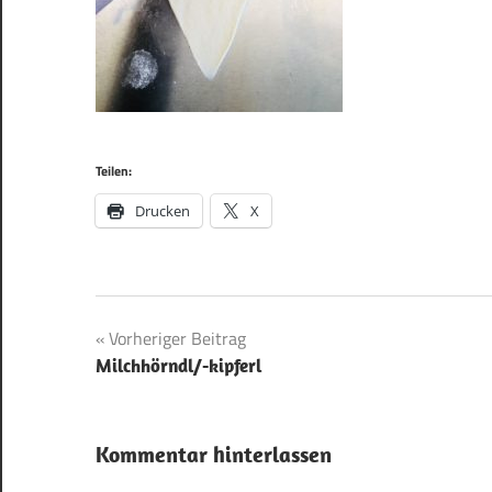
Teilen:
Drucken
X
Beitragsnavigation
Vorheriger Beitrag
Milchhörndl/-kipferl
Kommentar hinterlassen