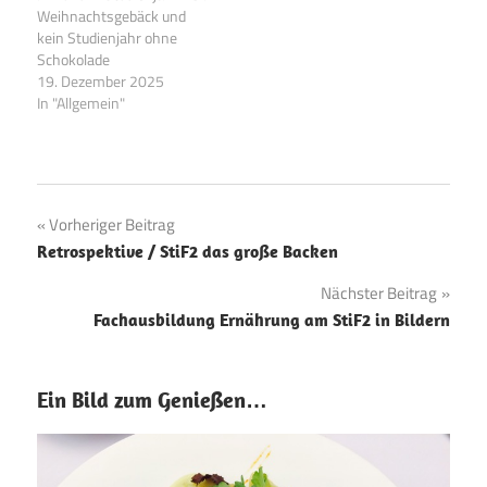
Weihnachtsgebäck und
kein Studienjahr ohne
Schokolade
19. Dezember 2025
In "Allgemein"
Beitragsnavigation
Vorheriger Beitrag
Retrospektive / StiF2 das große Backen
Nächster Beitrag
Fachausbildung Ernährung am StiF2 in Bildern
Ein Bild zum Genießen…