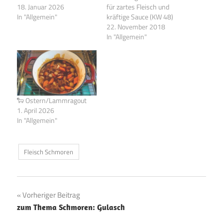
18. Januar 2026
für zartes Fleisch und
In "Allgemein"
kräftige Sauce (KW 48)
22. November 2018
In "Allgemein"
🐑 Ostern/Lammragout
1. April 2026
In "Allgemein"
Fleisch Schmoren
Beitragsnavigation
Vorheriger Beitrag
zum Thema Schmoren: Gulasch