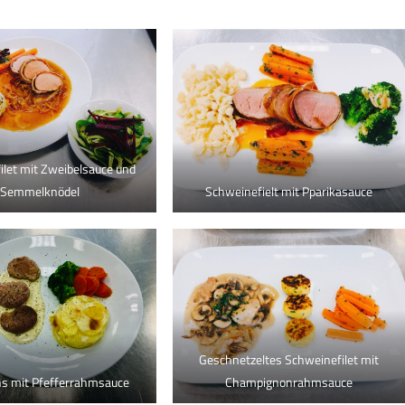
ilet mit Zweibelsauce und
Semmelknödel
Schweinefielt mit Pparikasauce
Geschnetzeltes Schweinefilet mit
ns mit Pfefferrahmsauce
Champignonrahmsauce