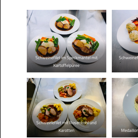
Schweinefilet im Speckmantel mit
Schweinef
Kartoffelpüree
Schweinefilet mit Rosenkohl und
Karotten
Medaillo