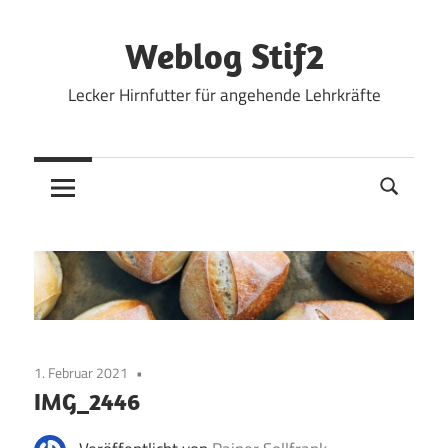
Zum
Inhalt
Weblog Stif2
springen
Lecker Hirnfutter für angehende Lehrkräfte
1. Februar 2021
IMG_2446