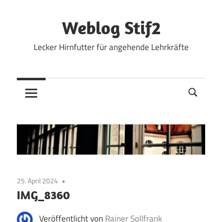
Zum
Inhalt
Weblog Stif2
springen
Lecker Hirnfutter für angehende Lehrkräfte
25. April 2024
IMG_8360
Veröffentlicht von
Rainer Sollfrank