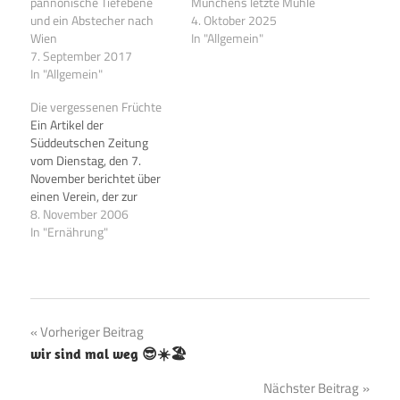
pannonische Tiefebene
Münchens letzte Mühle
und ein Abstecher nach
4. Oktober 2025
Wien
In "Allgemein"
7. September 2017
In "Allgemein"
Die vergessenen Früchte
Ein Artikel der
Süddeutschen Zeitung
vom Dienstag, den 7.
November berichtet über
einen Verein, der zur
Rettung der Champagner-
8. November 2006
Bratbirne aufruft... Ein
In "Ernährung"
anscheinend selten
gewordenes Gewächs und
damit ein weiterer Beleg
dafür, dass die Vielfalt der
Nahrungspflanzen bedroht
Beitragsnavigation
Vorheriger Beitrag
ist. Carlo Petrini, Präsident
wir sind mal weg 😎☀️🏖️
von Slowfood, macht
deutlich, dass im 19.
Nächster Beitrag
Jahrhundet die…