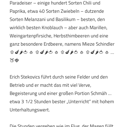
Paradeiser – einige hundert Sorten Chili und
Paprika, etwa 40 Sorten Zwiebeln – dutzende
Sorten Melanzani und Basilikum – besten, den
wirklich besten Knoblauch – aber auch Marillen,
Weingartenpfirsiche, Herbsthimbeeren und eine
ganz besondere Erdbeere, namens Mieze Schindler
🫑🍆🌶️🍅 🧄 🫑🍆🌶️🍅 🧄 🫑🍆🌶️🍅 🧄 🫑🍆🌶️🍅 🧄 …
🍑🍓
Erich Stekovics führt durch seine Felder und den
Betrieb und er macht das mit viel Verve,
Begeisterung und einer großen Portion Schmäh …
etwa 3 1/2 Stunden bester „Unterricht“ mit hohem
Unterhaltungswert.
Die Stunden vergehen wie im Flug, der Magen füllt