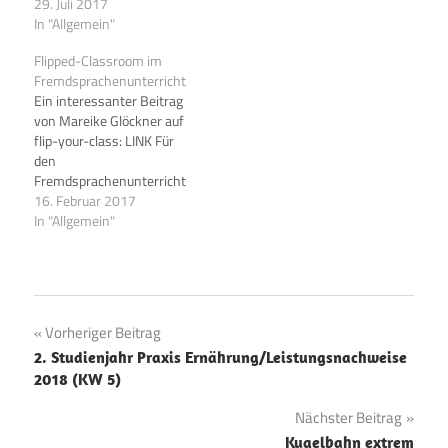
29. Juli 2017
In "Allgemein"
Flipped-Classroom im
Fremdsprachenunterricht
Ein interessanter Beitrag
von Mareike Glöckner auf
flip-your-class: LINK Für
den
Fremdsprachenunterricht
(FSU) bietet das Konzept
16. Februar 2017
des Flipped Classroom
In "Allgemein"
einen neuen und
interessanten Ansatz für
die Spracharbeit und viele
Möglichkeiten zur
Steigerung der
Beitragsnavigation
Vorheriger Beitrag
kommunikativen
2. Studienjahr Praxis Ernährung/Leistungsnachweise
Fertigkeiten. Dadurch, dass
2018 (KW 5)
das Sprechen über neue
Inhalte in den Vordergrund
Nächster Beitrag
tritt und gleichzeitig die
Spracherwerbsphase…
Kugelbahn extrem