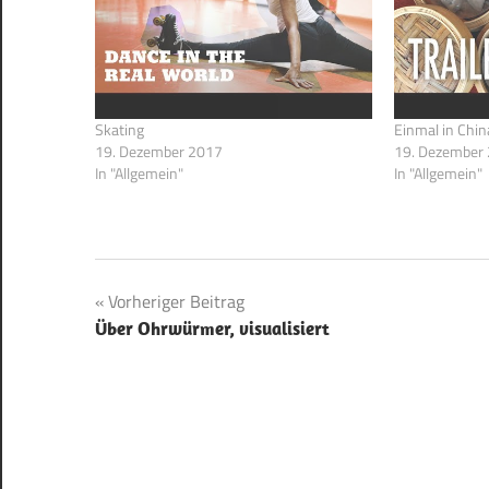
Skating
Einmal in Chin
19. Dezember 2017
19. Dezember
In "Allgemein"
In "Allgemein"
Beitragsnavigation
Vorheriger Beitrag
Über Ohrwürmer, visualisiert