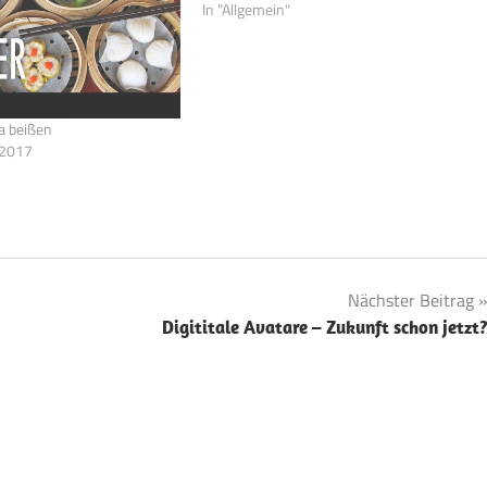
In "Allgemein"
a beißen
 2017
Nächster Beitrag
Digititale Avatare – Zukunft schon jetzt