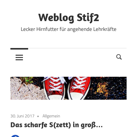
Zum
Inhalt
Weblog Stif2
springen
Lecker Hirnfutter für angehende Lehrkräfte
30. Juni 2017
Allgemein
Das scharfe S(zett) in groß…