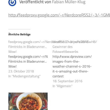
Veröffentlicht von
Fabian Müller-Klug
http://feedproxy.google.com/~r/NerdcoreRSS2/~3/-1G
Ähnliche Beiträge
feedproxy.google.com/~r/NerdcoreRSS2/~3/psHdA8AEwH8/
Weather Channel’s 2016
Filmtricks in Bladerunner...
Gewinner des
Wow!
Fotowettbewerbs
feedproxy.google.com/~r/NerdcoreRSS2/~3/psHdA8AEwH8/
http://www.dpreview.com/news/9647
Filmtricks in Bladerunner...
images-from-the-
Wow!
weather-channel-s-2016-
23. Oktober 2018
it-s-amazing-out-there-
In "Mediengestaltung"
contest
18. September 2016
In "Allgemein"