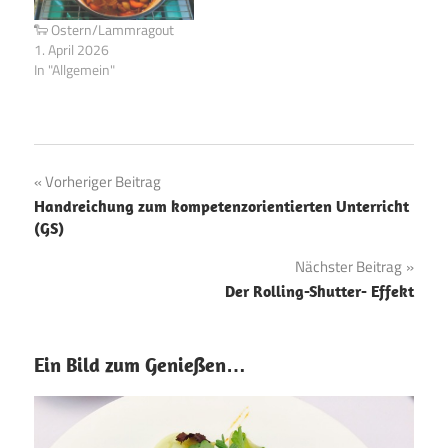
🐑 Ostern/Lammragout
1. April 2026
In "Allgemein"
Beitragsnavigation
Vorheriger Beitrag
Handreichung zum kompetenzorientierten Unterricht
(GS)
Nächster Beitrag
Der Rolling-Shutter- Effekt
Ein Bild zum Genießen…