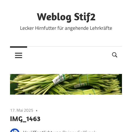
Zum
Inhalt
Weblog Stif2
springen
Lecker Hirnfutter für angehende Lehrkräfte
17. Mai 2025
IMG_1463