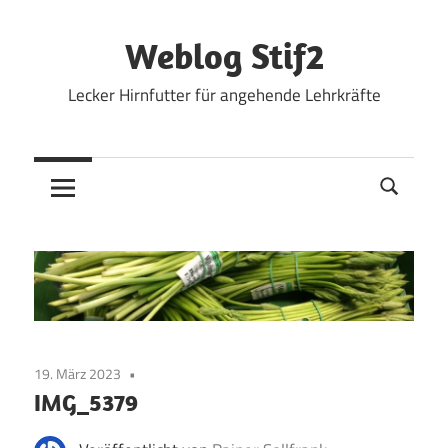
Zum
Inhalt
Weblog Stif2
springen
Lecker Hirnfutter für angehende Lehrkräfte
19. März 2023
IMG_5379