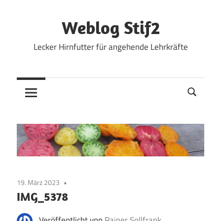
Zum
Inhalt
Weblog Stif2
springen
Lecker Hirnfutter für angehende Lehrkräfte
19. März 2023
IMG_5378
Veröffentlicht von
Rainer Sollfrank