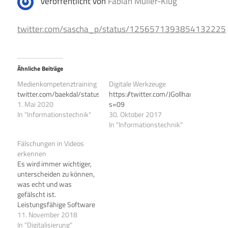
Veröffentlicht von
Fabian Müller-Klug
twitter.com/sascha_p/status/1256571393854132225
Ähnliche Beiträge
Medienkompetenztraining
Digitale Werkzeuge
twitter.com/baekdal/status/1254460167812415489
https://twitter.com/JGollhammer/st
1. Mai 2020
s=09
In "Informationstechnik"
30. Oktober 2017
In "Informationstechnik"
Fälschungen in Videos
erkennen
Es wird immer wichtiger,
unterscheiden zu können,
was echt und was
gefälscht ist.
Leistungsfähige Software
macht es leicht, auch
11. November 2018
Bewegtbilder zu fälschen.
In "Digitalisierung"