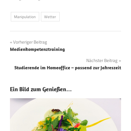
Wie man solche
Fälschungen erkennen
kann, zeigt der Artikel auf:
Manipulation
Wetter
Deep Fakes – also
künstlich hergestellte
Videos – sind in aller
Munde. Mit diesen 8
Beitragsnavigation
Vorheriger Beitrag
Schritten können Sie…
Medienkompetenztraining
Nächster Beitrag
Studierende im Homeoffice – passend zur Jahreszeit
Ein Bild zum Genießen…