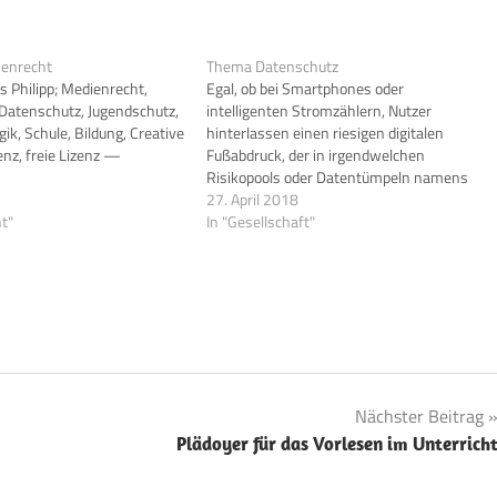
ienrecht
Thema Datenschutz
s Philipp; Medienrecht,
Egal, ob bei Smartphones oder
Datenschutz, Jugendschutz,
intelligenten Stromzählern, Nutzer
k, Schule, Bildung, Creative
hinterlassen einen riesigen digitalen
nz, freie Lizenz —
Fußabdruck, der in irgendwelchen
Risikopools oder Datentümpeln namens
.de/medpaed/medienrecht.html
Serverfarmen landet, wo sie von
27. April 2018
t"
Algorithmen ausgewertet und
In "Gesellschaft"
möglicherweise gegen sie verwendet
werden. Die Implikationen dieser
Datenemissionen sind noch gar nicht
absehbar. So wie im Industriezeitalter
Abfälle von Produktionsanlagen
rücksichtslos…
Nächster Beitrag
Plädoyer für das Vorlesen im Unterrich