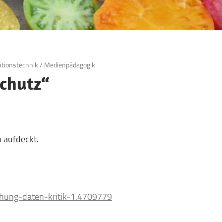
ationstechnik
/
Medienpädagogik
schutz“
n aufdeckt.
hung-daten-kritik-1.4709779