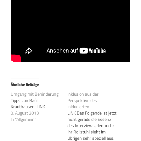
Ähnliche Beiträge
Umgang mit Behinderung
Inklusion aus der
Tipps von Raûl
Perspektive des
Krauthausen: LINK
Inkludierten
3. August 2013
LINK Das Folgende ist jetzt
In "Allgemein"
nicht gerade die Essenz
des Interviews, dennoch;
Ihr Rollstuhl sieht im
Übrigen sehr speziell aus.