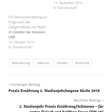
War der teuer? Der hier hat
11. Dezember 2014
12 000 Euro gekostet.
In "Gesellschaft"
Aber nicht, weil er so
Ein Diskussionsbeitrag zur
besondere Technik
Frage nach der
beinhaltet, sondern weil
Zeitgemäßheit von Noten
die in kleiner Stückzahl
im Zeitalter der Inklusion:
produziert werden. Und Sie
LINK
investieren zusätzlich.…
14. Oktober 2014
In "Gesellschaft"
Behinderung
Inklusion
Schulen
Unterricht
Beitragsnavigation
Vorheriger Beitrag
Praxis Ernährung 2. Studienjahr/vegane Küche 2018
Nächster Beitrag
2. Studienjahr Praxis Ernährung/Schmoren – für
zartes Fleisch und kräftige Sauce (KW 48)