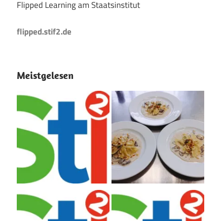
Flipped Learning am Staatsinstitut
flipped.stif2.de
Meistgelesen