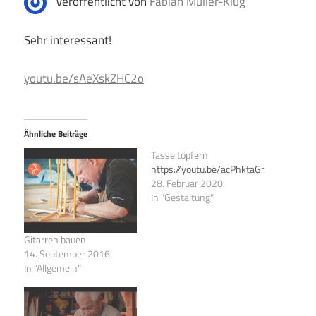
Veröffentlicht von
Fabian Müller-Klug
Sehr interessant!
youtu.be/sAeXskZHC2o
Ähnliche Beiträge
Tasse töpfern
https://youtu.be/acPhktaGn5o
28. Februar 2020
In "Gestaltung"
Gitarren bauen
14. September 2016
In "Allgemein"