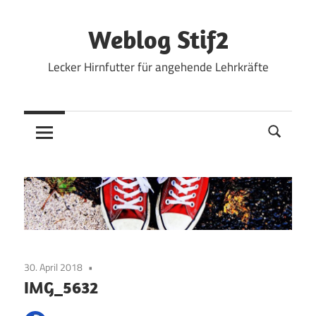
Zum
Inhalt
Weblog Stif2
springen
Lecker Hirnfutter für angehende Lehrkräfte
30. April 2018
IMG_5632