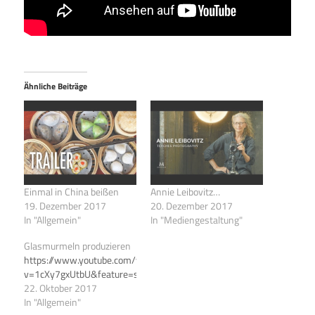
Ähnliche Beiträge
Einmal in China beißen
Annie Leibovitz…
19. Dezember 2017
20. Dezember 2017
In "Allgemein"
In "Mediengestaltung"
Glasmurmeln produzieren
https://www.youtube.com/watch?
v=1cXy7gxUtbU&feature=share
22. Oktober 2017
In "Allgemein"