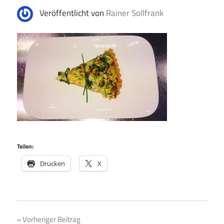
Veröffentlicht von
Rainer Sollfrank
Teilen:
Drucken
X
Beitragsnavigation
Vorheriger Beitrag