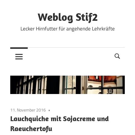
Zum
Inhalt
Weblog Stif2
springen
Lecker Hirnfutter für angehende Lehrkräfte
11. November 2016
Lauchquiche mit Sojacreme und
Raeuchertofu