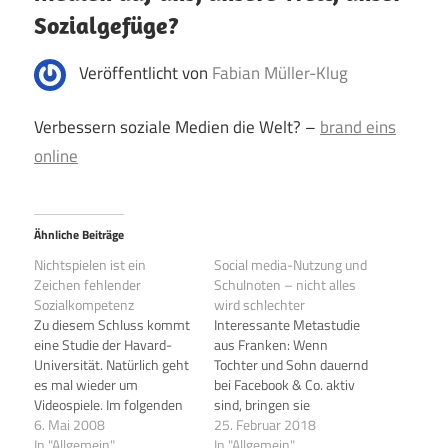
Sozialgefüge?
Veröffentlicht von
Fabian Müller-Klug
Verbessern soziale Medien die Welt? –
brand eins
online
Ähnliche Beiträge
Nichtspielen ist ein
Social media-Nutzung und
Zeichen fehlender
Schulnoten – nicht alles
Sozialkompetenz
wird schlechter
Zu diesem Schluss kommt
Interessante Metastudie
eine Studie der Havard-
aus Franken: Wenn
Universität. Natürlich geht
Tochter und Sohn dauernd
es mal wieder um
bei Facebook & Co. aktiv
Videospiele. Im folgenden
sind, bringen sie
Interview erfahrt ihr mehr.
6. Mai 2008
schlechtere Noten nach
25. Februar 2018
QUELLE: spiegel.de
In "Allgemein"
Hause - das zumindest
In "Allgemein"