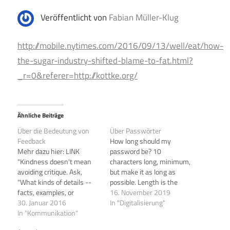
Veröffentlicht von
Fabian Müller-Klug
http://mobile.nytimes.com/2016/09/13/well/eat/how-
the-sugar-industry-shifted-blame-to-fat.html?
_r=0&referer=http://kottke.org/
Ähnliche Beiträge
Über die Bedeutung von
Über Passwörter
Feedback
How long should my
Mehr dazu hier: LINK
password be? 10
"Kindness doesn't mean
characters long, minimum,
avoiding critique. Ask,
but make it as long as
"What kinds of details --
possible. Length is the
facts, examples, or
most important factor to
16. November 2019
illustrations -- would help
30. Januar 2016
strength. Does my
In "Digitalisierung"
your reader better
In "Kommunikation"
password need special
understand your position?"
characters to be strong?