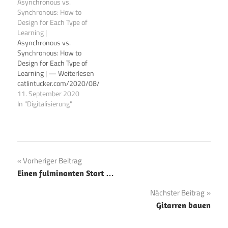
Asynchronous vs.
It's more helpful than
Nope. Does my password
Synchronous: How to
saying, "You need to show
need numbers to be
Design for Each Type of
more effort in your writing
strong? Nope. What about
Learning |
if you want readers to
switching numbers for
Asynchronous vs.
value your position."…
letters(1337…
Synchronous: How to
Design for Each Type of
Learning | — Weiterlesen
catlintucker.com/2020/08/asynchronous-
vs-synchronous/
11. September 2020
In "Digitalisierung"
Beitragsnavigation
Vorheriger Beitrag
Einen fulminanten Start …
Nächster Beitrag
Gitarren bauen