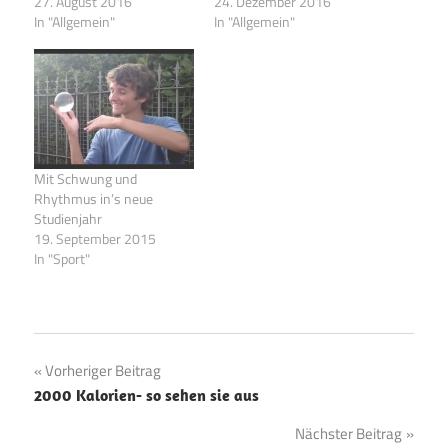
27. August 2016
24. Dezember 2016
In "Allgemein"
In "Allgemein"
Mit Schwung und
Rhythmus in’s neue
Studienjahr
19. September 2015
In "Sport"
Beitragsnavigation
Vorheriger Beitrag
2000 Kalorien- so sehen sie aus
Nächster Beitrag