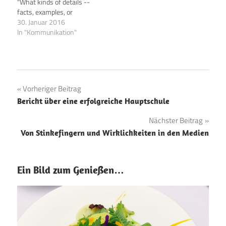
"What kinds of details --
facts, examples, or
illustrations -- would help
30. Januar 2016
your reader better
In "Kommunikation"
understand your position?"
It's more helpful than
saying, "You need to show
more effort in your writing
if you want readers to
Beitragsnavigation
Vorheriger Beitrag
value your position."…
Bericht über eine erfolgreiche Hauptschule
Nächster Beitrag
Von Stinkefingern und Wirklichkeiten in den Medien
Ein Bild zum Genießen…