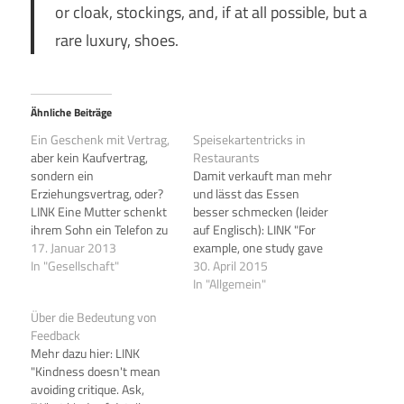
or cloak, stockings, and, if at all possible, but a
rare luxury, shoes.
Ähnliche Beiträge
Ein Geschenk mit Vertrag,
Speisekartentricks in
aber kein Kaufvertrag,
Restaurants
sondern ein
Damit verkauft man mehr
Erziehungsvertrag, oder?
und lässt das Essen
LINK Eine Mutter schenkt
besser schmecken (leider
ihrem Sohn ein Telefon zu
auf Englisch): LINK "For
Weihnachten, dazu ein
17. Januar 2013
example, one study gave
Vertrag mit
In "Gesellschaft"
participants an $8 buffet
30. April 2015
Nutzungsregelungen... 1. It
or a $4 buffet. While the
In "Allgemein"
is my phone. I bought it. I
food was exactly the same,
Über die Bedeutung von
pay for it. I am loaning it to
the $8 buffet was rated as
Feedback
you. Aren’t I the greatest?
tastier."
Mehr dazu hier: LINK
2. I will always know the
"Kindness doesn't mean
password.…
avoiding critique. Ask,