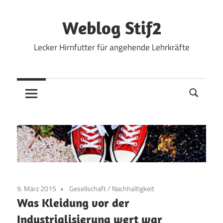
Zum
Inhalt
Weblog Stif2
springen
Lecker Hirnfutter für angehende Lehrkräfte
9. März 2015
Gesellschaft
/
Nachhaltigkeit
Was Kleidung vor der
Industrialisierung wert war