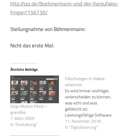
http://taz.de/Boehmermann-und-der-Varoufakis-
Finger/!156730/
Stellungnahme von Böhmenmann:
Nicht das erste Mal:
Ähnliche Beiträge
Fälschungen in Videos
erkennen
Es wird immer wichtiger,
unterscheiden zu können,
was echt und was
Stop-Motion Filme –
gefälscht ist.
grandios
Leistungsfähige Software
7. März 2009
macht es leicht, auch
11. November 2018
In "Gestaltung"
Bewegtbilder zu fälschen.
In "Digitalisierung"
Wie man solche