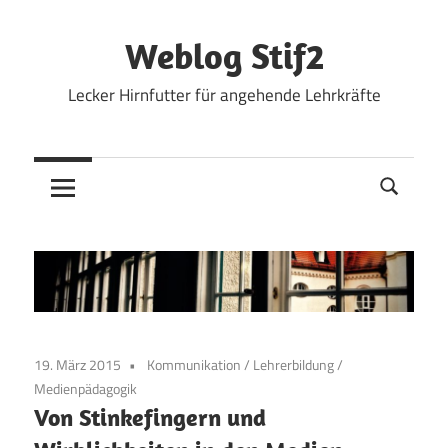
Zum
Inhalt
Weblog Stif2
springen
Lecker Hirnfutter für angehende Lehrkräfte
19. März 2015
Kommunikation
/
Lehrerbildung
/
Medienpädagogik
Von Stinkefingern und