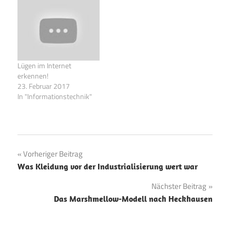
Fälschungen erkennen
kann, zeigt der Artikel auf:
Deep Fakes – also
künstlich hergestellte
Videos – sind in aller
Munde. Mit diesen 8
Lügen im Internet
Schritten können Sie…
erkennen!
23. Februar 2017
In "Informationstechnik"
Beitragsnavigation
Vorheriger Beitrag
Was Kleidung vor der Industrialisierung wert war
Nächster Beitrag
Das Marshmellow-Modell nach Heckhausen