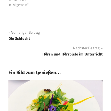
um 23 Uhr, mit der
In "Allgemein"
Wirkung des Internet, vor
allem der sozialen Medien,
auf die Gesellschaft. In
unterschiedlichen
Experimenten
Beitragsnavigation
Vorheriger Beitrag
veranschaulicht er die
Die Schlucht
Komplexität des Netzes
und macht sie…
Nächster Beitrag
Hören und Hörspiele im Unterricht
Ein Bild zum Genießen…