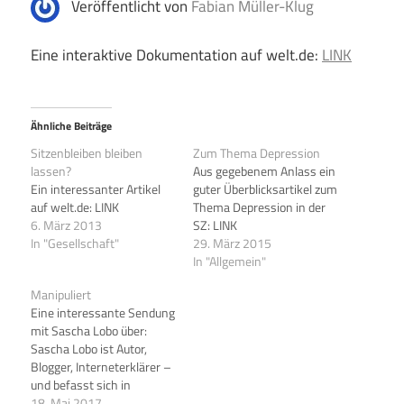
Veröffentlicht von
Fabian Müller-Klug
Eine interaktive Dokumentation auf welt.de:
LINK
Ähnliche Beiträge
Sitzenbleiben bleiben
Zum Thema Depression
lassen?
Aus gegebenem Anlass ein
Ein interessanter Artikel
guter Überblicksartikel zum
auf welt.de: LINK
Thema Depression in der
6. März 2013
SZ: LINK
In "Gesellschaft"
29. März 2015
In "Allgemein"
Manipuliert
Eine interessante Sendung
mit Sascha Lobo über:
Sascha Lobo ist Autor,
Blogger, Interneterklärer –
und befasst sich in
"Manipuliert" am 18. Mai,
18. Mai 2017