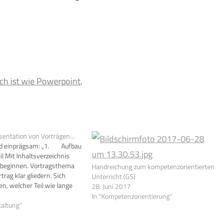
ch ist wie Powerpoint
.
äsentation von Vorträgen…
nd einprägsam: „1. Aufbau
il Mit Inhaltsverzeichnis
k beginnen. Vortragsthema
Handreichung zum kompetenzorientierten
trag klar gliedern. Sich
Unterricht (GS)
en, welcher Teil wie lange
28. Juni 2017
achvollziehbare Referenzen
In "Kompetenzorientierung"
 Zusammenfassung
taltung"
Während des Vortrags ab und