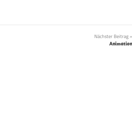
um schauen. Während des
 zu auf die
äche…
Nächster Beitrag
Animatio