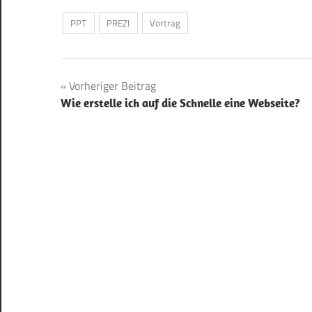
zu ins Publik
Vortrags ab und
PPT
PREZI
Vortrag
Projektionsfl
Beitragsnavigation
Vorheriger Beitrag
Wie erstelle ich auf die Schnelle eine Webseite?