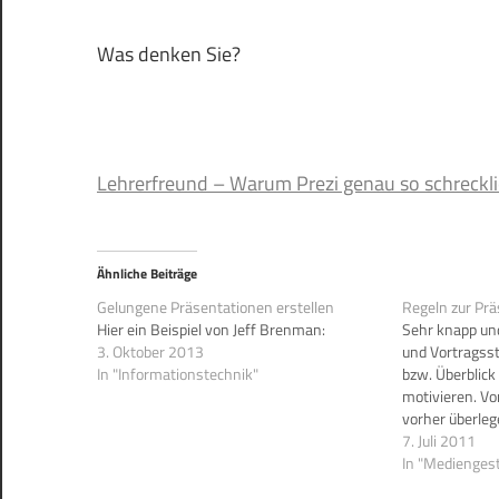
Was denken Sie?
Lehrerfreund – Warum Prezi genau so schreckli
Ähnliche Beiträge
Gelungene Präsentationen erstellen
Regeln zur Pr
Hier ein Beispiel von Jeff Brenman:
Sehr knapp u
3. Oktober 2013
und Vortragsst
In "Informationstechnik"
bzw. Überblic
motivieren. Vor
vorher überleg
dauern soll. N
7. Juli 2011
angeben. Mit
In "Medienges
abschließen. 