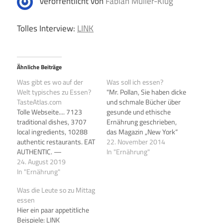
Veröffentlicht von
Fabian Müller-Klug
Tolles Interview:
LINK
Ähnliche Beiträge
Was gibt es wo auf der
Was soll ich essen?
Welt typisches zu Essen?
"Mr. Pollan, Sie haben dicke
TasteAtlas.com
und schmale Bücher über
Tolle Webseite.... 7123
gesunde und ethische
traditional dishes, 3707
Ernährung geschrieben,
local ingredients, 10288
das Magazin „New York“
authentic restaurants. EAT
nennt Sie „eine Art
22. November 2014
AUTHENTIC. —
Hohepriester des Essens“.
In "Ernährung"
Weiterlesen
24. August 2019
Wenn die Leute Sie fragen,
www.tasteatlas.com/
In "Ernährung"
was soll ich essen, was
antworten Sie? Gibt es da
Was die Leute so zu Mittag
eine goldene, elementare
essen
Regel? Ja, diese: Essen Sie
Hier ein paar appetitliche
echte Lebensmittel,…
Beispiele: LINK