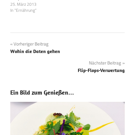
25. März 2013
In "Ernährung"
Beitragsnavigation
Vorheriger Beitrag
Wohin die Daten gehen
Nächster Beitrag
Flip-Flops-Verwertung
Ein Bild zum Genießen…