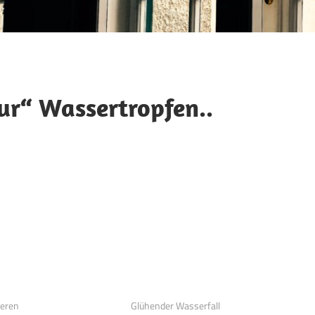
nur“ Wassertropfen..
ieren
Glühender Wasserfall