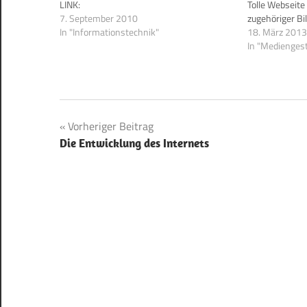
LINK:
Tolle Webseite 
7. September 2010
zugehöriger Bil
In "Informationstechnik"
18. März 2013
In "Medienges
Beitragsnavigation
Vorheriger Beitrag
Die Entwicklung des Internets