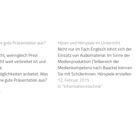
e gute Präsentation aus?
Hören und Hörspiele im Unterricht
Nicht nur im Fach Englisch lohnt sich der
cht, wenngleich Prezi
Einsatz von Audiomaterial. Im Sinne der
ht weit verbreitet ist und
Medienproduktion (Teilbereich der
e
Medienkompetenz nach Baacke) können
glichkeiten anbietet. Was
Sie mit SchülerInnen: Hörspiele erstellen
ne gute Präsentation aus?
Hörquiz produzieren Interviews
12. Februar 2015
ur, Variation,
aufnehmen ein Schulradio produzieren
In "Informationstechnik"
t, Adressatenorientierung,
"
u.v.a.m. Ein paar Links dazu: Hörspielarbeit:
s denken Sie? Lehrerfreund -
LINK Projekt EarSinn: LINK TurnOn -
nau so schrecklich ist wie
Schulradio: LINK Hörspiel-Tatort: LINK
Hörspielarbeit…