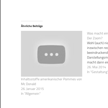
Ähnliche Beiträge
Was macht ein
Der Zoom?
Wohl (auch) ni
inzwischen rec
beeindruckend
Darstellungsmö
macht dann ei
Präsenz, Strukt
26. Mai 2014
Anschaulichkei
In "Gestaltung
u.v.a.m.... Wa
Inhaltsstoffe amerikanischer Pommes von
Warum Prezi ge
Mc Donald
Powerpoint.
26. Januar 2015
In "Allgemein"