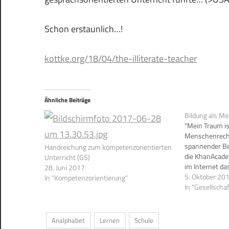
Schon erstaunlich…!
kottke.org/18/04/the-illiterate-teacher
Ähnliche Beiträge
Bildung als M
"Mein Traum is
Menschenrecht
spannender Be
Handreichung zum kompetenzorientierten
die KhanAcadem
Unterricht (GS)
im Internet das
28. Juni 2017
Erinnern Sie s
5. Oktober 20
In "Kompetenzorientierung"
immer die Sen
In "Gesellschaf
Spannende, vor
den Punkt geb
Analphabet
Lernen
Schule