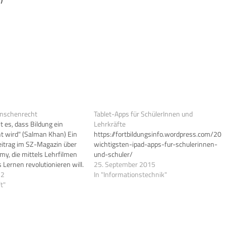
enschenrecht
Tablet-Apps für SchülerInnen und
t es, dass Bildung ein
Lehrkräfte
 wird" (Salman Khan) Ein
https://fortbildungsinfo.wordpress.com/20
itrag im SZ-Magazin über
wichtigsten-ipad-apps-fur-schulerinnen-
y, die mittels Lehrfilmen
und-schuler/
 Lernen revolutionieren will.
25. September 2015
ich an oder sehen Sie noch
12
In "Informationstechnik"
dung mit der Maus?
t"
 allem anschauliche, auf
rachte…