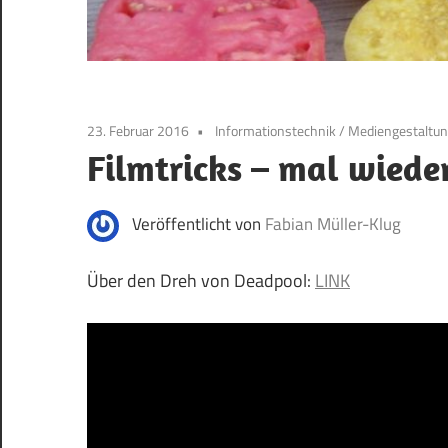
23. Februar 2016
Informationstechnik
/
Mediengestaltu
Filmtricks – mal wiede
Veröffentlicht von
Fabian Müller-Klug
Über den Dreh von Deadpool:
LINK