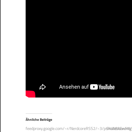
Ähnliche Beiträge
feedproxy.google.com/~r/NerdcoreRSS2/~3/psHdA8AEwH8/
Skateboarding