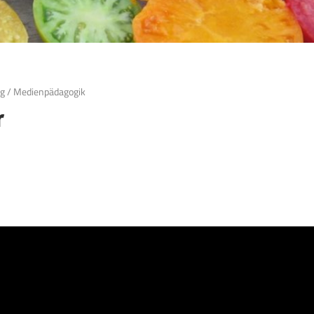
ng
/
Medienpädagogik
r