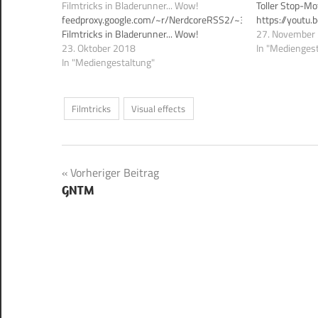
Filmtricks in Bladerunner... Wow!
Toller Stop-Mo
feedproxy.google.com/~r/NerdcoreRSS2/~3/psHdA8AEwH8/
https://yout
Filmtricks in Bladerunner... Wow!
27. November
23. Oktober 2018
In "Medienges
In "Mediengestaltung"
Filmtricks
Visual effects
Beitragsnavigation
Vorheriger Beitrag
GNTM