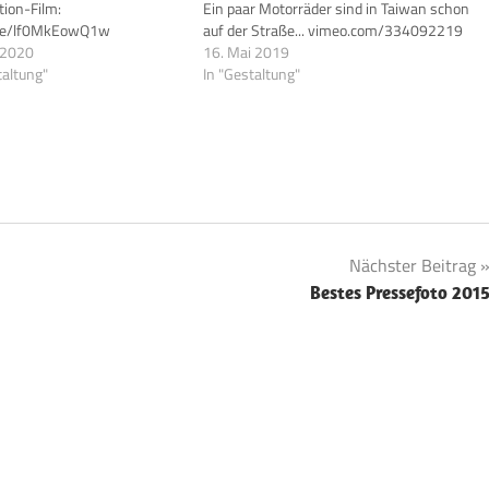
tion-Film:
Ein paar Motorräder sind in Taiwan schon
u.be/lf0MkEowQ1w
auf der Straße... vimeo.com/334092219
 2020
16. Mai 2019
taltung"
In "Gestaltung"
Nächster Beitrag
Bestes Pressefoto 201