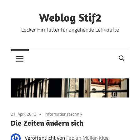
Zum
Inhalt
Weblog Stif2
springen
Lecker Hirnfutter für angehende Lehrkräfte
21. April 2013
Informationstechnik
Die Zeiten ändern sich
Veröffentlicht von
Fabian Müller-Klug