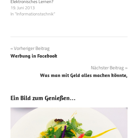
Elektronisches Lernen?
fächerübergreifendes
Anschluss der Gehirne an
19. Juni 2013
Bildungsziel in den
Wissensdatenbanken?
In "Informationstechnik"
Lehrplänen aller
Internetbasiertes Lernen?
Schularten verankert.
Wikipedia definiert E-
Medienerziehung und
Learning folgendermaßen:
Medienpädagogik wurden
LINK Zentrale Elemente
als…
des E-Learnings sind
Beitragsnavigation
Vorheriger Beitrag
dabei; Interaktivität,
Werbung in Facebook
Multicodalität,
Multimedialität und
Nächster Beitrag
Multimodalität. LINK
Können Sie mit diesen
Was man mit Geld alles machen könnte,
Begriffen nun schon
etwas anfangen?…
Ein Bild zum Genießen…