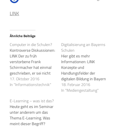
LINK
Ähnliche Beiträge
Computer in die Schulen?
Digitalisierung an Bayerns
Kontroverse Diskussionen:
Schulen
LINK Der zu früh
Hier gibt es mehr
verstorbene Frank
Informationen: LINK
Schirrmacher hat einmal
Konzepte und
geschrieben, er sei nicht
Handlungsfelder der
gegen das Internet, er sei
17. Oktober 2016
digitalen Bildung in Bayern
ja auch nicht gegen das
In "Informationstechnik"
In den vergangenen Jahren
18. Februar 2016
Wetter. Der Satz stammt
hat Bayern unter anderem
In "Mediengestaltung"
aus dem Jahr 2007, dem
folgende Konzepte in
E-Learning – was ist das?
Jahr, in dem mit dem
wesentlichen
Heute geht es im Seminar
ersten iPhone das mobile
Handlungsfeldern der
unter anderem um das
Internet in unseren Alltag
digitalen Bildung auf den
Thema E-Learning. Was
Einzug hielt. Selbst…
Weg gebracht:
meint dieser Begriff?
Medienbildung wurde als