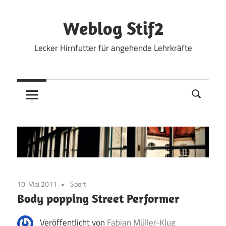
Zum
Inhalt
Weblog Stif2
springen
Lecker Hirnfutter für angehende Lehrkräfte
10. Mai 2011
Sport
Body popping Street Performer
Veröffentlicht von
Fabian Müller-Klug