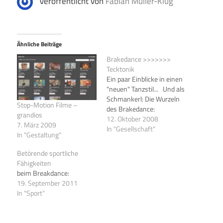
Veröffentlicht von
Fabian Müller-Klug
Ähnliche Beiträge
Brakedance >>>>>>>
Tecktonik
Ein paar Einblicke in einen
"neuen" Tanzstil... Und als
Schmankerl: Die Wurzeln
Stop-Motion Filme –
des Brakedance:
grandios
12. Oktober 2008
7. März 2009
In "Gesellschaft"
In "Gestaltung"
Betörende sportliche
Fähigkeiten
beim Breakdance:
19. September 2011
In "Sport"