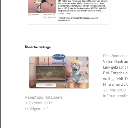
Ähnliche Beiträge
Das Wunder v
Vielen Dank an
Link gebracht h
EM-Entscheidun
weit gefehlt! 
Hilfe einer Ze
Tage gefördert..
27. Mai 2008
auch auf spiege
In "Humorvolle
Rezepttipp: Ratatouille …
3. Oktober 2007
In "Allgemein"