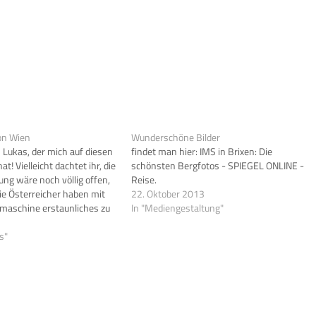
on Wien
Wunderschöne Bilder
 Lukas, der mich auf diesen
findet man hier: IMS in Brixen: Die
at! Vielleicht dachtet ihr, die
schönsten Bergfotos - SPIEGEL ONLINE -
g wäre noch völlig offen,
Reise.
Die Österreicher haben mit
22. Oktober 2013
itmaschine erstaunliches zu
In "Mediengestaltung"
.. Artikel findet ihr dazu
l.de!
s"