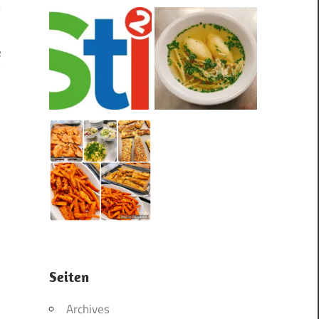
e
?
Seiten
Archives