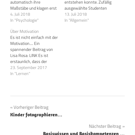
automatisch ihre
entstehen konnte. Zufällig
Maßstäbe und klagen erst
ausgewählte Studenten
recht. — Weiterlesen
4. Juli 2018
(die am Experiment
13. Juli 2018
www.sueddeutsche.de/wissen/psychologie-
In "Psychologie"
freiwillig teilnahmen)
In "Allgemein"
das-problem-der-
wurden im Keller der
Über Motivation
geloesten-probleme-
Universität zu
Es ist nicht einfach mit der
1.4034658
Gefängnisinsassen und
Motivation.... Ein
Wärtern. Sehr schnell
spannender Beitrag von
exkalierte die Situation,
Lisa Rosa: LINK Es ist
weil die Gefängnissituation
erstaunlich, dass der
aus den willkürlich
Begriff der Motivation –
23. September 2017
ausgewählten "Wärtern"
der zugleich den Zustand
In "Lernen"
gewalttätige Täter machte.
der Bewegtheit und das
Inzwischen wurden
Bündel an Gründen für
Tonbandaufnahmen
diese Bewegtheit
gefunden, die wohl
bezeichnet – zwar als
erkennen lassen,…
Schlüssel in der Bildung
Beitragsnavigation
Vorheriger Beitrag
gesehen, das Bewegtsein
Kinder fotographieren…
also als…
Nächster Beitrag
Basiswissen und Basiskompetenzen …