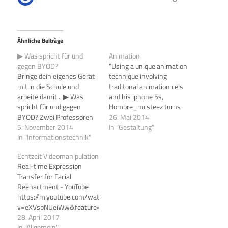
Ähnliche Beiträge
▶ Was spricht für und
Animation
gegen BYOD?
"Using a unique animation
Bringe dein eigenes Gerät
technique involving
mit in die Schule und
traditonal animation cels
arbeite damit... ▶ Was
and his iphone 5s,
spricht für und gegen
Hombre_mcsteez turns
BYOD? Zwei Professoren
everyday life into an odd
26. Mai 2014
streiten. - YouTube.
5. November 2014
creature infested cartoon
In "Gestaltung"
In "Informationstechnik"
universe." ▶
Aug(De)Mented Reality -
Echtzeit Videomanipulation
YouTube.
Real-time Expression
Transfer for Facial
Reenactment - YouTube
https://m.youtube.com/watch?
v=eXVspNUeiWw&feature=youtu.be
28. April 2017
In "Allgemein"